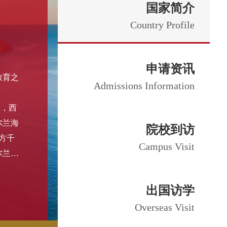
7日史密斯教育受邀
申请资讯
教育之
学全球代理会议
Admissions Information
部，西
尔兰海
院校到访
方千
Campus Visit
尔兰语
3个
出国访学
Overseas Visit
公认安全国
资讯更新
Information Update