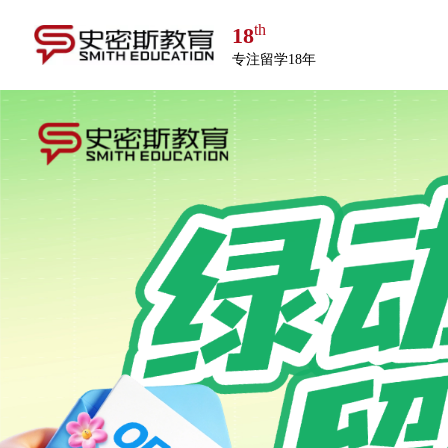
th
18
专注留学18年