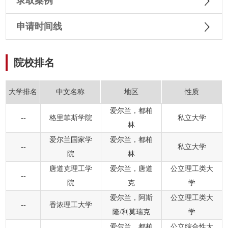
录取案例
申请时间线
院校排名
大学排名
中文名称
地区
性质
爱尔兰，都柏
--
格里菲斯学院
私立大学
林
爱尔兰国家学
爱尔兰，都柏
--
私立大学
院
林
唐道克理工学
爱尔兰，唐道
公立理工类大
--
院
克
学
爱尔兰，阿斯
公立理工类大
--
香浓理工大学
隆/利莫瑞克
学
爱尔兰，都柏
公立综合性大